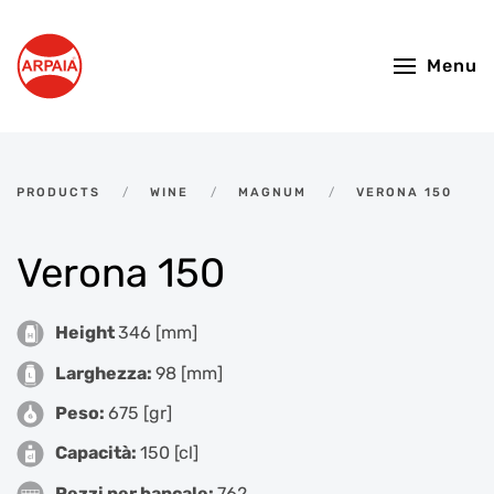
Skip to main content
Menu
PRODUCTS
WINE
MAGNUM
VERONA 150
Verona 150
Height
346 [mm]
Larghezza:
98 [mm]
Peso:
675 [gr]
Capacità:
150 [cl]
Pezzi per bancale:
762