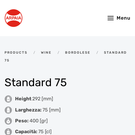
Skip to main content
Menu
PRODUCTS
WINE
BORDOLESE
STANDARD
75
Standard 75
Height
292 [mm]
Larghezza:
75 [mm]
Peso:
400 [gr]
Capacità:
75 [cl]