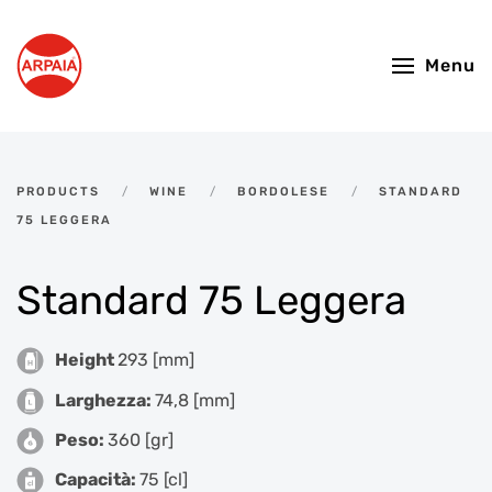
Skip to main content
Menu
PRODUCTS
WINE
BORDOLESE
STANDARD
75 LEGGERA
Standard 75 Leggera
Height
293 [mm]
Larghezza:
74,8 [mm]
Peso:
360 [gr]
Capacità:
75 [cl]