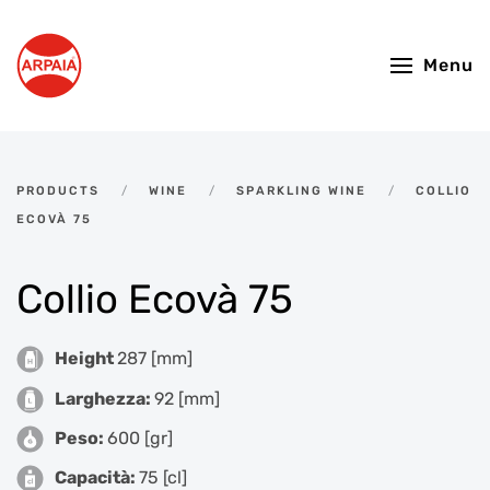
Skip to main content
Menu
PRODUCTS
WINE
SPARKLING WINE
COLLIO
ECOVÀ 75
Collio Ecovà 75
Height
287 [mm]
Larghezza:
92 [mm]
Peso:
600 [gr]
Capacità:
75 [cl]