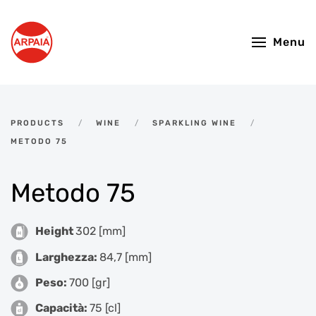
Skip to main content
Menu
PRODUCTS
WINE
SPARKLING WINE
METODO 75
Metodo 75
Height
302 [mm]
Larghezza:
84,7 [mm]
Peso:
700 [gr]
Capacità:
75 [cl]