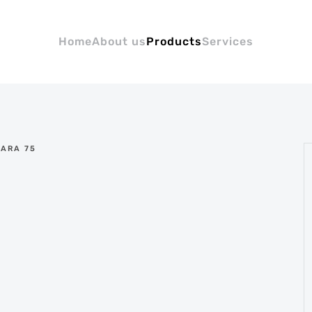
Home
About us
Products
Services
IARA 75