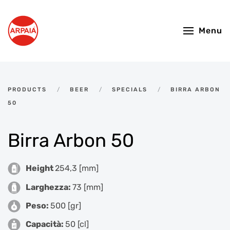
Skip to main content
Menu
PRODUCTS
BEER
SPECIALS
BIRRA ARBON
50
Birra Arbon 50
Height
254,3 [mm]
Larghezza:
73 [mm]
Peso:
500 [gr]
Capacità:
50 [cl]