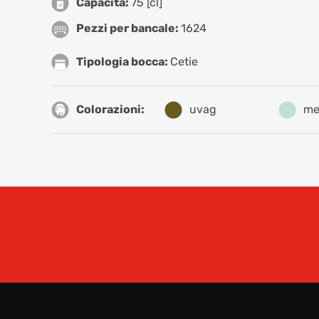
Capacità:
75 [cl]
Pezzi per bancale:
1624
Tipologia bocca:
Cetie
Colorazioni:
uvag
me